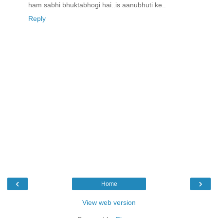
ham sabhi bhuktabhogi hai..is aanubhuti ke..
Reply
‹
›
Home
View web version