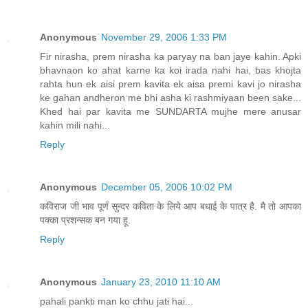
Anonymous
November 29, 2006 1:33 PM
Fir nirasha, prem nirasha ka paryay na ban jaye kahin. Apki
bhavnaon ko ahat karne ka koi irada nahi hai, bas khojta
rahta hun ek aisi prem kavita ek aisa premi kavi jo nirasha
ke gahan andheron me bhi asha ki rashmiyaan been sake...
Khed hai par kavita me SUNDARTA mujhe mere anusar
kahin mili nahi...
Reply
Anonymous
December 05, 2006 10:02 PM
कविराज जी भाव पूर्ण सुन्दर कविता के लिये आप बधाई के पात्र है. मै तो आपका
पक्का प्रशन्सक बन गया हू.
Reply
Anonymous
January 23, 2010 11:10 AM
pahali pankti man ko chhu jati hai...