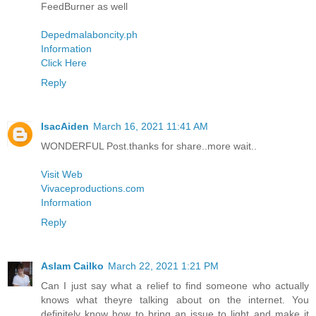
FeedBurner as well
Depedmalaboncity.ph
Information
Click Here
Reply
IsacAiden
March 16, 2021 11:41 AM
WONDERFUL Post.thanks for share..more wait..
Visit Web
Vivaceproductions.com
Information
Reply
Aslam Cailko
March 22, 2021 1:21 PM
Can I just say what a relief to find someone who actually
knows what theyre talking about on the internet. You
definitely know how to bring an issue to light and make it