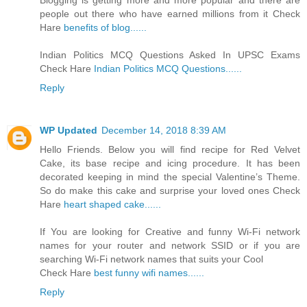
people out there who have earned millions from it Check
Hare
benefits of blog
.
.
.
.
.
.
Indian Politics MCQ Questions Asked In UPSC Exams
Check Hare
Indian Politics MCQ Questions
.
.
.
.
.
.
Reply
WP Updated
December 14, 2018 8:39 AM
Hello Friends. Below you will find recipe for Red Velvet
Cake, its base recipe and icing procedure. It has been
decorated keeping in mind the special Valentine’s Theme.
So do make this cake and surprise your loved ones Check
Hare
heart shaped cake
.
.
.
.
.
.
If You are looking for Creative and funny Wi-Fi network
names for your router and network SSID or if you are
searching Wi-Fi network names that suits your Cool
Check Hare
best funny wifi names
.
.
.
.
.
.
Reply