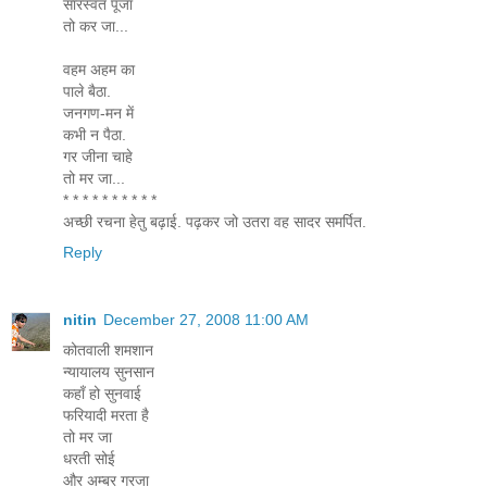
सारस्वत पूजा
तो कर जा...
वहम अहम का
पाले बैठा.
जनगण-मन में
कभी न पैठा.
गर जीना चाहे
तो मर जा...
* * * * * * * * * *
अच्छी रचना हेतु बढ़ाई. पढ़कर जो उतरा वह सादर समर्पित.
Reply
nitin
December 27, 2008 11:00 AM
कोतवाली शमशान
न्यायालय सुनसान
कहाँ हो सुनवाई
फरियादी मरता है
तो मर जा
धरती सोई
और अम्बर गरजा