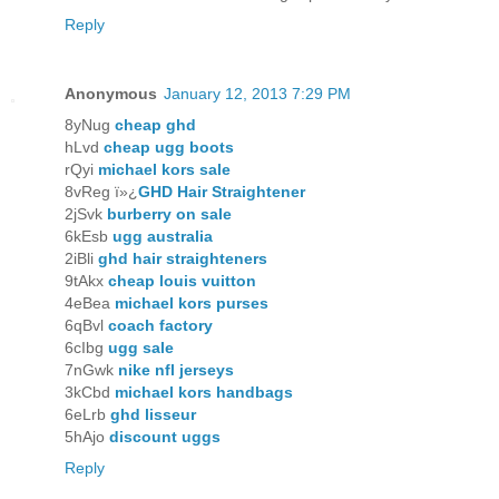
Reply
Anonymous
January 12, 2013 7:29 PM
8yNug
cheap ghd
hLvd
cheap ugg boots
rQyi
michael kors sale
8vReg ï»¿
GHD Hair Straightener
2jSvk
burberry on sale
6kEsb
ugg australia
2iBli
ghd hair straighteners
9tAkx
cheap louis vuitton
4eBea
michael kors purses
6qBvl
coach factory
6cIbg
ugg sale
7nGwk
nike nfl jerseys
3kCbd
michael kors handbags
6eLrb
ghd lisseur
5hAjo
discount uggs
Reply