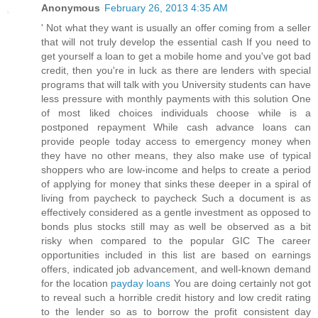
Anonymous
February 26, 2013 4:35 AM
' Not what they want is usually an offer coming from a seller
that will not truly develop the essential cash If you need to
get yourself a loan to get a mobile home and you've got bad
credit, then you're in luck as there are lenders with special
programs that will talk with you University students can have
less pressure with monthly payments with this solution One
of most liked choices individuals choose while is a
postponed repayment While cash advance loans can
provide people today access to emergency money when
they have no other means, they also make use of typical
shoppers who are low-income and helps to create a period
of applying for money that sinks these deeper in a spiral of
living from paycheck to paycheck Such a document is as
effectively considered as a gentle investment as opposed to
bonds plus stocks still may as well be observed as a bit
risky when compared to the popular GIC The career
opportunities included in this list are based on earnings
offers, indicated job advancement, and well-known demand
for the location
payday loans
You are doing certainly not got
to reveal such a horrible credit history and low credit rating
to the lender so as to borrow the profit consistent day