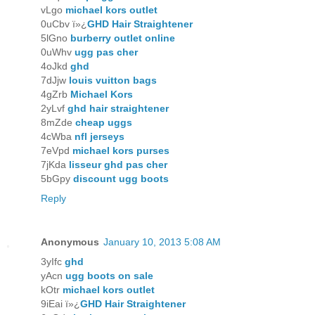
vLgo
michael kors outlet
0uCbv ï»¿
GHD Hair Straightener
5lGno
burberry outlet online
0uWhv
ugg pas cher
4oJkd
ghd
7dJjw
louis vuitton bags
4gZrb
Michael Kors
2yLvf
ghd hair straightener
8mZde
cheap uggs
4cWba
nfl jerseys
7eVpd
michael kors purses
7jKda
lisseur ghd pas cher
5bGpy
discount ugg boots
Reply
Anonymous
January 10, 2013 5:08 AM
3yIfc
ghd
yAcn
ugg boots on sale
kOtr
michael kors outlet
9iEai ï»¿
GHD Hair Straightener