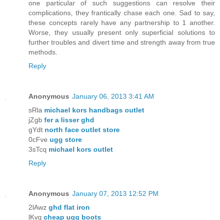
one particular of such suggestions can resolve their
complications, they frantically chase each one. Sad to say,
these concepts rarely have any partnership to 1 another.
Worse, they usually present only superficial solutions to
further troubles and divert time and strength away from true
methods.
Reply
Anonymous
January 06, 2013 3:41 AM
sRla
michael kors handbags outlet
jZgb
fer a lisser ghd
gYdt
north face outlet store
0cFve
ugg store
3sTcq
michael kors outlet
Reply
Anonymous
January 07, 2013 12:52 PM
2lAwz
ghd flat iron
lKvq
cheap ugg boots