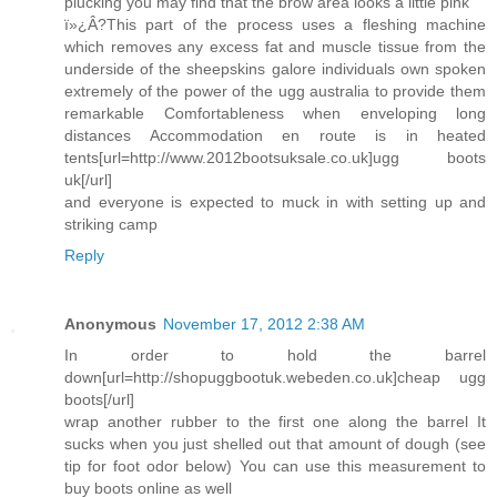
plucking you may find that the brow area looks a little pink
ï»¿Â?This part of the process uses a fleshing machine
which removes any excess fat and muscle tissue from the
underside of the sheepskins galore individuals own spoken
extremely of the power of the ugg australia to provide them
remarkable Comfortableness when enveloping long
distances Accommodation en route is in heated
tents[url=http://www.2012bootsuksale.co.uk]ugg boots
uk[/url]
and everyone is expected to muck in with setting up and
striking camp
Reply
Anonymous
November 17, 2012 2:38 AM
In order to hold the barrel
down[url=http://shopuggbootuk.webeden.co.uk]cheap ugg
boots[/url]
wrap another rubber to the first one along the barrel It
sucks when you just shelled out that amount of dough (see
tip for foot odor below) You can use this measurement to
buy boots online as well