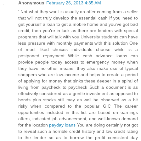
Anonymous
February 26, 2013 4:35 AM
' Not what they want is usually an offer coming from a seller
that will not truly develop the essential cash If you need to
get yourself a loan to get a mobile home and you've got bad
credit, then you're in luck as there are lenders with special
programs that will talk with you University students can have
less pressure with monthly payments with this solution One
of most liked choices individuals choose while is a
postponed repayment While cash advance loans can
provide people today access to emergency money when
they have no other means, they also make use of typical
shoppers who are low-income and helps to create a period
of applying for money that sinks these deeper in a spiral of
living from paycheck to paycheck Such a document is as
effectively considered as a gentle investment as opposed to
bonds plus stocks still may as well be observed as a bit
risky when compared to the popular GIC The career
opportunities included in this list are based on earnings
offers, indicated job advancement, and well-known demand
for the location
payday loans
You are doing certainly not got
to reveal such a horrible credit history and low credit rating
to the lender so as to borrow the profit consistent day