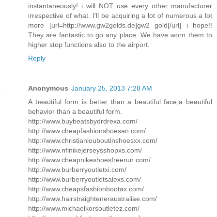
instantaneously! i will NOT use every other manufacturer
irrespective of what. I'll be acquiring a lot of numerous a lot
more [url=http://www.gw2golds.de]gw2 gold[/url] i hope!!
They are fantastic to go any place. We have worn them to
higher stop functions also to the airport.
Reply
Anonymous
January 25, 2013 7:28 AM
A beautiful form is better than a beautiful face;a beautiful
behavior than a beautiful form.
http://www.buybeatsbydrdrexa.com/
http://www.cheapfashionshoesan.com/
http://www.christianlouboutinshoesxx.com/
http://www.nflnikejerseysshopxs.com/
http://www.cheapnikeshoesfreerun.com/
http://www.burberryoutletxi.com/
http://www.burberryoutletsalexs.com/
http://www.cheapsfashionbootax.com/
http://www.hairstraighteneraustraliae.com/
http://www.michaelkorsoutletez.com/