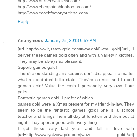
http://www.burberryoutletxi.com/
http://www.cheapsfashionbootax.com/
http://www.coachfactoryoutlesa.com/
Reply
Anonymous
January 25, 2013 6:59 AM
[url=http://www.iystwowgold.com#wowgold]wow gold[/url], I
deliver these games gold often and with a variety if clothes.
They may be always so pleasant.
Superb games gold!
There're outstanding any sequins don't disappear no matter
what a good deal folks state! They're so nice and I need
games gold! Value the cash I personally very own Four
pairs!
Fantastic games gold,,I prefer of which
games gold were a Xmas present for my friend-in-law. They
seem to be the fantastic games gold! She is a school
teacher and brings them all day at function and then out at
night. They appear good with every thing.
I got these very last year and fell in love with
[url=http://www.iystwowgold.com]wow gold[/url]