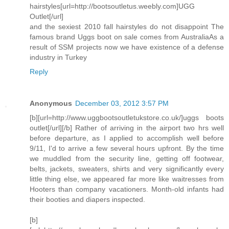
hairstyles[url=http://bootsoutletus.weebly.com]UGG
Outlet[/url]
and the sexiest 2010 fall hairstyles do not disappoint The
famous brand Uggs boot on sale comes from AustraliaAs a
result of SSM projects now we have existence of a defense
industry in Turkey
Reply
Anonymous
December 03, 2012 3:57 PM
[b][url=http://www.uggbootsoutletukstore.co.uk/]uggs boots
outlet[/url][/b] Rather of arriving in the airport two hrs well
before departure, as I applied to accomplish well before
9/11, I'd to arrive a few several hours upfront. By the time
we muddled from the security line, getting off footwear,
belts, jackets, sweaters, shirts and very significantly every
little thing else, we appeared far more like waitresses from
Hooters than company vacationers. Month-old infants had
their booties and diapers inspected.
[b]