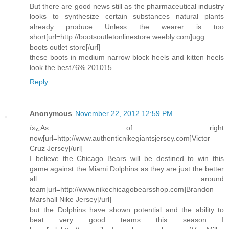
But there are good news still as the pharmaceutical industry
looks to synthesize certain substances natural plants
already produce Unless the wearer is too
short[url=http://bootsoutletonlinestore.weebly.com]ugg
boots outlet store[/url]
these boots in medium narrow block heels and kitten heels
look the best76% 201015
Reply
Anonymous
November 22, 2012 12:59 PM
ï»¿As of right
now[url=http://www.authenticnikegiantsjersey.com]Victor
Cruz Jersey[/url]
I believe the Chicago Bears will be destined to win this
game against the Miami Dolphins as they are just the better
all around
team[url=http://www.nikechicagobearsshop.com]Brandon
Marshall Nike Jersey[/url]
but the Dolphins have shown potential and the ability to
beat very good teams this season I