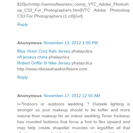
$20[url=http://oemsoftwareinc.com/p_VTC_Adobe_Photosh
op_CS3_For_Photographers.html]VTC Adobe Photoshop
CS3 For Photographers (1 cd)[/url]
Reply
Anonymous
November 13, 2012 1:08 PM
Blue Victor Cruz Kids Jersey
phalayclica
nfl jerseys china
phalayclica
Robert Griffin III Nike Jersey
phalayclica
http://www.nikeseahawksnflstore.com
Reply
Anonymous
November 17, 2012 12:55 AM
ï»?Indoors or outdoors wedding ? Outside lighting is
stronger so your makeup should to be softer and more
natural than makeup for an indoor wedding Toner footwear
has rounded bottoms that force a foot to flex upward and
may help create shapelier muscles on legsAfter all that