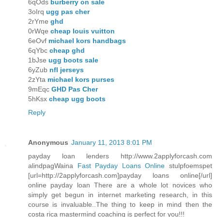
6qOds
burberry on sale
3oIrq
ugg pas cher
2rYme
ghd
0rWqe
cheap louis vuitton
6eOvf
michael kors handbags
6qYbc
cheap ghd
1bJse
ugg boots sale
6yZub
nfl jerseys
2zYta
michael kors purses
9mEqc
GHD Pas Cher
5hKsx
cheap ugg boots
Reply
Anonymous
January 11, 2013 8:01 PM
payday loan lenders http://www.2applyforcash.com
alindpagWaina
Fast Payday Loans Online
stulpfoemspet
[url=http://2applyforcash.com]payday loans online[/url]
online payday loan There are a whole lot novices who
simply get begun in internet marketing research, in this
course is invaluable..The thing to keep in mind then the
costa rica mastermind coaching is perfect for you!!!