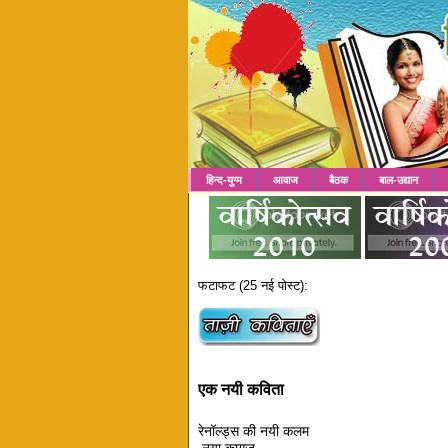
हिन्द-युग्म
आवाज
बैठक
बाल-उद्यान
फटाफट (25 नई पोस्ट):
एक नयी कविता
रेनॉल्ड्स की नयी कलम