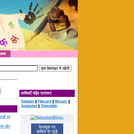
संपर्क
कविताएँ पढ़िए फटाफट
Sidebar
||
Flipcard
||
Mosaic
||
Snapshot
||
Timeslide
कहाँ रह
रहना और
फेसबुक पर
कविता से जुड़ें