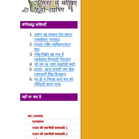
संगीतबद्ध कविताएँ
अरुण यह मधुमय देश हमारा
(जयशंकर प्रसाद)
प्रथम रश्मि (सुमित्रानंदन
पंत)
स्नेह-निर्झर बह गया है
(सूर्यकांत त्रिपाठी निराला)
जो तुम आ जाते (महादेवी वर्मा)
कलम, आज उनकी जय बोल
(रामधारी सिंह दिनकर)
नर हो न निराश करो मन को
(मैथिली शरण गुप्त)
यहाँ पर क्या है
ग़ज़ल की कक्षाएँ
पाठ (अध्याय)
प्रस्तावना
ग़ज़ल की तकनीकी शब्दावली-1
ग़ज़ल की तकनीकी शब्दावली-2