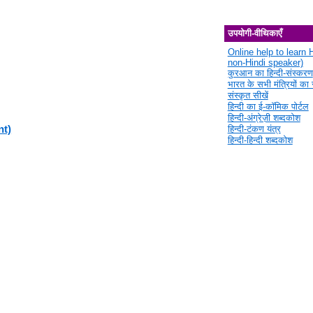
उपयोगी-वीथिकाएँ
Online help to learn H
non-Hindi speaker)
कुरआन का हिन्दी-संस्करण
भारत के सभी मंत्रियों का स
संस्कृत सीखें
हिन्दी का ई-कॉमिक पोर्टल
हिन्दी-अंग्रेज़ी शब्दकोश
हिन्दी-टंकण यंत्र
nt)
हिन्दी-हिन्दी शब्दकोश