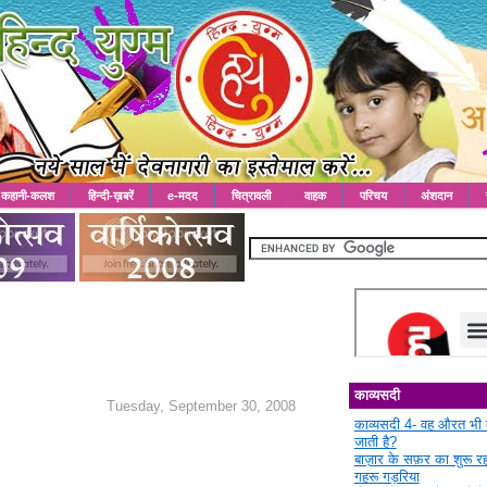
कहानी-कलश
हिन्दी-ख़बरें
e-मदद
चित्रावली
वाहक
परिचय
अंशदान
काव्यसदी
Tuesday, September 30, 2008
काव्यसदी 4- वह औरत भी 
जाती है?
बाज़ार के सफ़र का शुरू 
गहरू गड़रिया