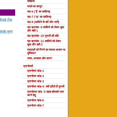
काफ़िया
मतले का कानून
पाठ-6 ('ई' का काफिया)
पाठ-7 ('ऊ' का काफिया)
Indi (for
पाठ-8 (काफिये के बारें और जानें)
पाठ क्रमांक -9 काफिये को लेकर कुछ
और बातें-1
ंपर्क-सूत्र
पाठ क्रमांक -10 गुरुजी की डाँट
पाठ क्रमांक -11 काफिये को लेकर
कुछ और बातें-2
मात्राओं को गिनने का मामला आसान या
मुश्किल?
रुक्न, अरकान और वज़्न?
प्रश्नोत्तरी
प्रश्नोत्तर खंड-1
प्रश्नोत्तर खंड-2
प्रश्नोत्तर खंड-3
प्रश्नोत्तर खंड-4- क्यों डाँटते हैं गुरुजी
प्रश्‍नोत्‍तर खंड -5 पहला होमवर्क जमा
करने हेतु
प्रश्नोत्तर खंड-6
प्रश्नोत्तर खंड-7
दोहा की कक्षाएँ