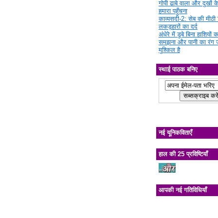
गोपी ढाबे वाला और दुखों क
हमारा पहुँचना
काव्यसदी-2: सेब की मीठी चि
लकड़हारों का दर्द
अंधेरे में डूबे बिना हाशियों क
समझना और पानी का रंग 
मुश्किल है
स्थाई पाठक बनिए
नई यूनिकविताएँ
हाल की 25 प्रविष्टियाँ
आपकी नई गतिविधियाँ