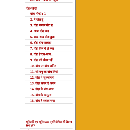
दोहा-गोष्ठी
दोहा-गोष्ठी : 1
2. मैं दोहा हूँ
3. दोहा सबका मीत है
4. आया दोहा याद
5. शब्द-शब्द दोहा हुआ
6. दोहा दीप जलाइए
7. दोहा दिल में ले बसा
8. दोहा है रस-खान..
9. दोहा की सीमा नहीं
10. दोहा पर दोहा अमित
11. जो मनु वह दोहा लिखे
12. दोहा दे शुभकामना
13. दोहा सागर है अगम
14. दोहा के संग-साथ
15. दोहानंद अमूल्य
16. दोहा है सबका सगा
यूनि प्रतियोगिता
यूनिकवि एवं यूनिपाठक प्रतियोगिता में हिस्सा
कैसे लें?