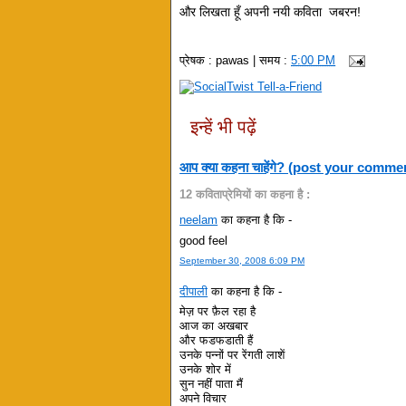
और लिखता हूँ अपनी नयी कविता  जबरन!    
प्रेषक :
pawas
| समय :
5:00 PM
इन्हें भी पढ़ें
आप क्या कहना चाहेंगे? (post your comme
12 कविताप्रेमियों का कहना है :
neelam
का कहना है कि -
good feel
September 30, 2008 6:09 PM
दीपाली
का कहना है कि -
मेज़ पर फ़ैल रहा है
आज का अखबार
और फडफडाती हैं
उनके पन्नों पर रेंगती लाशें
उनके शोर में
सुन नहीं पाता मैं
अपने विचार