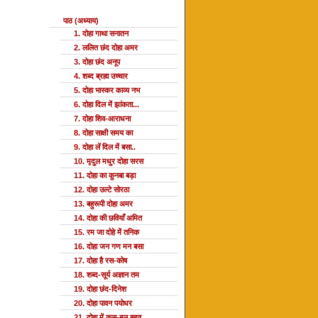
पाठ (अध्याय)
1. दोहा गाथा सनातन
2. ललित छंद दोहा अमर
3. दोहा छंद अनूप
4. शब्द ब्रह्म उच्चार
5. दोहा भास्कर काव्य नभ
6. दोहा दिल में झांकता...
7. दोहा शिव-आराधना
8. दोहा साक्षी समय का
9. दोहा लें दिल में बसा..
10. मृदुल मधुर दोहा सरस
11. दोहा का कुनबा बड़ा
12. दोहा उल्टे सोरठा
13. बहुरूपी दोहा अमर
14. दोहा की छवियाँ अमित
15. रम जा दोहे में तनिक
16. दोहा जन गण मन बसा
17. दोहा है रस-कोष
18. शब्द-सूर्य अज्ञान तम
19. दोहा छंद-दिनेश
20. दोहा पावन पयोधर
21. दोहा में कस-बल बहुत